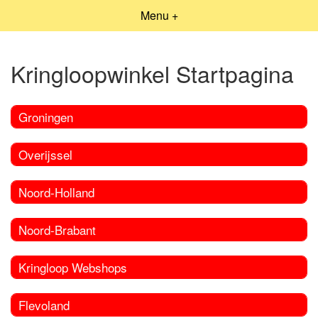
Menu +
Kringloopwinkel Startpagina
Groningen
Overijssel
Noord-Holland
Noord-Brabant
Kringloop Webshops
Flevoland